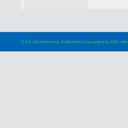
©
2014 - 2026 Okenné centrum. All rights reserved | Dizajn & programing: SEDEM - reklam