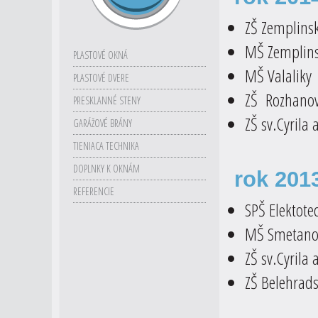
ZŠ Zemplinsk
MŠ Zemplins
PLASTOVÉ OKNÁ
MŠ Valaliky
PLASTOVÉ DVERE
ZŠ Rozhano
PRESKLANNÉ STENY
ZŠ sv.Cyrila
GARÁŽOVÉ BRÁNY
TIENIACA TECHNIKA
DOPLNKY K OKNÁM
rok 201
REFERENCIE
SPŠ Elektote
MŠ Smetanov
ZŠ sv.Cyrila
ZŠ Belehrads