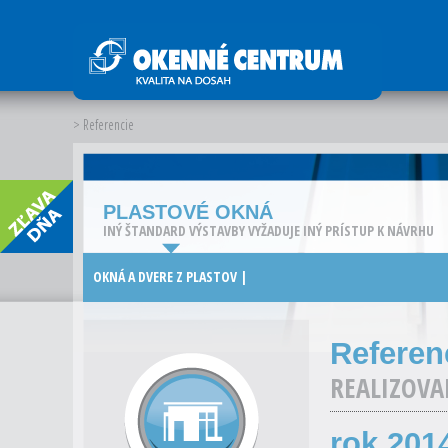
> Referencie
PLASTOVÉ OKNÁ
INÝ ŠTANDARD VÝSTAVBY VYŽADUJE INÝ PRÍSTUP K NÁVRHU
OKNÁ A DVERE Z PLASTOV |
Referen
REALIZOVA
rok 201