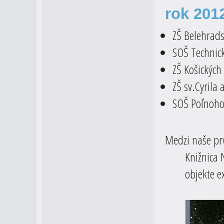
rok 201
ZŠ Belehrad
SOŠ Technic
ZŠ Košickýc
ZŠ sv.Cyrila
SOŠ Poľnohos
Medzi naše prv
Knižnica 
objekte e