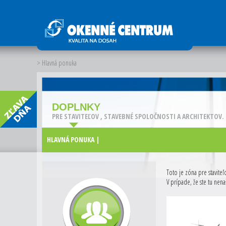
> Hlavná ponuka
DOPLNKY
PRE STAVITEĽOV , STAVEBNÉ SPOLOČNOSTI A ARCHITEKTOV.
HLAVNÁ PONUKA |
Toto je zóna pre staviteľ
V prípade, že ste tu nen