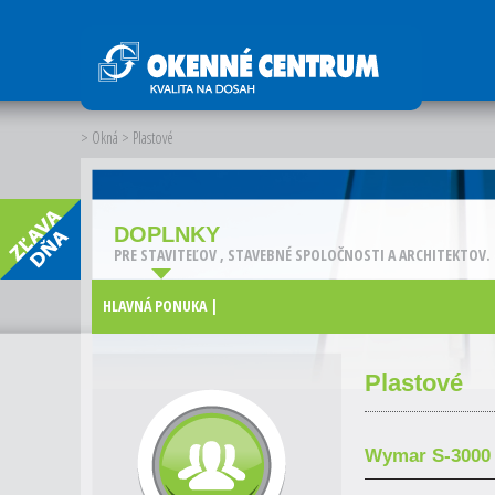
> Okná
> Plastové
DOPLNKY
PRE STAVITEĽOV , STAVEBNÉ SPOLOČNOSTI A ARCHITEKTOV.
HLAVNÁ PONUKA |
Plastové
Wymar S-3000 