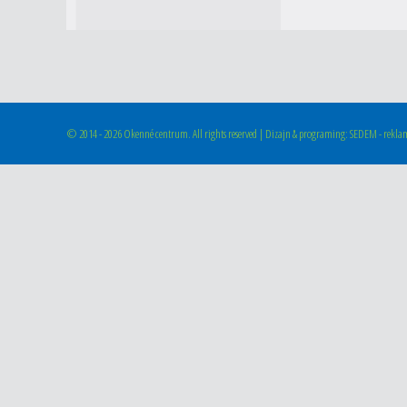
©
2014 - 2026 Okenné centrum. All rights reserved | Dizajn & programing: SEDEM - reklam