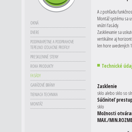
A z pohľadu funkčnos
Montáž systému sa us
OKNÁ
vnútri fasády.
Zasklievanie sa uskut
DVERE
vertikálne aj horizon
PODPARAPETNE A PODPRAHOVE
len hore uvedených 
TEPELNO IZOLACNE PROFILY
PRESKLENNÉ STENY
Technické úda
ROKA PRODUKTY
FASÁDY
GARÁŽOVÉ BRÁNY
Zasklenie
Odpo
sklo alebo sklo so s
TIENIACA TECHNIKA
Súčiniteľ prestu
MONTÁŽ
sklo
Možnosti otvára
MAX./MIN.ROZM
Šír