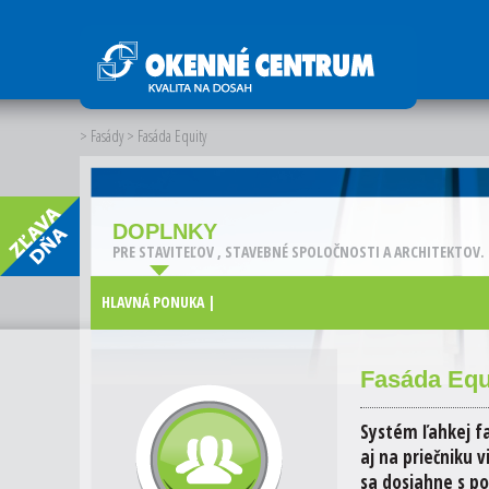
> Fasády
> Fasáda Equity
DOPLNKY
PRE STAVITEĽOV , STAVEBNÉ SPOLOČNOSTI A ARCHITEKTOV.
HLAVNÁ PONUKA |
Fasáda Equ
Systém ľahkej fa
aj na priečniku 
sa dosiahne s po